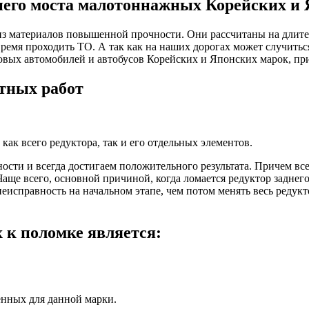
него моста малотоннажных Корейских и
 материалов повышенной прочности. Они рассчитаны на длител
ремя проходить ТО. А так как на наших дорогах может случиться
узовых автомобилей и автобусов Корейских и Японских марок, 
тных работ
ак всего редуктора, так и его отдельных элементов.
сти и всегда достигаем положительного результата. Причем все
ще всего, основной причиной, когда ломается редуктор заднег
исправность на начальном этапе, чем потом менять весь редукт
 к поломке является:
енных для данной марки.