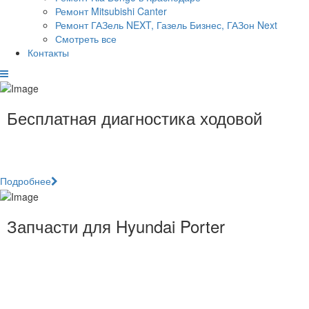
Ремонт Mitsubishi Canter
Ремонт ГАЗель NEXT, Газель Бизнес, ГАЗон Next
Смотреть все
Контакты
Бесплатная диагностика ходовой
При прохождении полного технического обслуживания
автомобиля Hyundai.
Подробнее
Запчасти для Hyundai Porter
Hyundai Porter — этот грузовик может похвастаться
высоким уровнем комфорта. Удобно сконструированное
кресло, в котором водитель не испытывает утомления в
длительных поездках. Все Hyundai Porter оборудованы