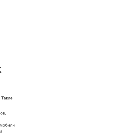
х
 Такие
ов,
омобили
 и